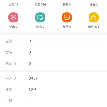
主题 15
回复 316
粉丝 0
好友 2
记录 0
日志 0
相册 0
积分 578
金钱
3
贡献
0
幕残币
0
用户ID
3451
性别
保密
生日
-