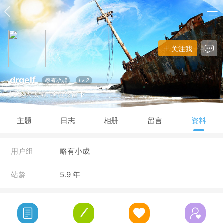
关注我
drgelf
略有小成
Lv.2
这人太懒, 啥也没留下
主题
日志
相册
留言
资料
用户组
略有小成
站龄
5.9 年