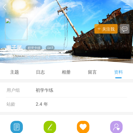
关注我
狮子尾
初学乍练
Lv.1
这人太懒, 啥也没留下
主题
日志
相册
留言
资料
用户组
初学乍练
站龄
2.4 年