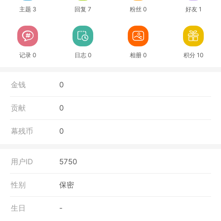
主题 3
回复 7
粉丝 0
好友 1
记录 0
日志 0
相册 0
积分 10
金钱
0
贡献
0
幕残币
0
用户ID
5750
性别
保密
生日
-