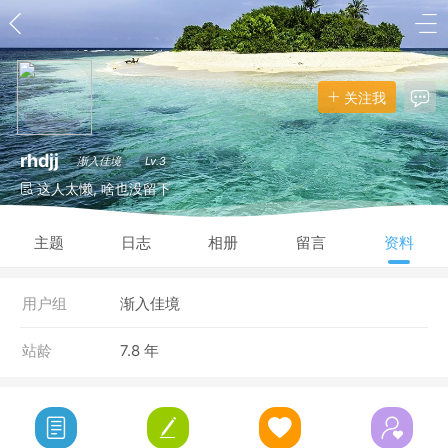
关注我
rhdjj
渐入佳境
Lv.3
这人太懒, 啥也没留下
主题
日志
相册
留言
资料
用户组
渐入佳境
站龄
7.8 年