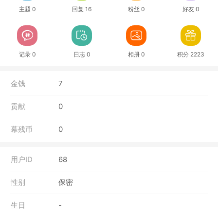
主题 0
回复 16
粉丝 0
好友 0
记录 0
日志 0
相册 0
积分 2223
金钱
7
贡献
0
幕残币
0
用户ID
68
性别
保密
生日
-