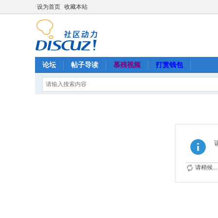
设为首页
收藏本站
论坛
帖子导读
慕残视频
打赏钱包
请稍候...