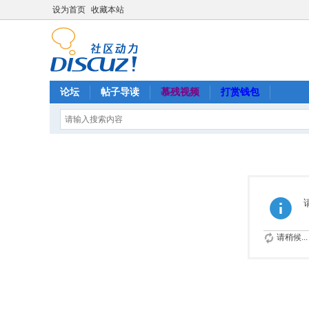
设为首页
收藏本站
论坛
帖子导读
慕残视频
打赏钱包
请稍候...