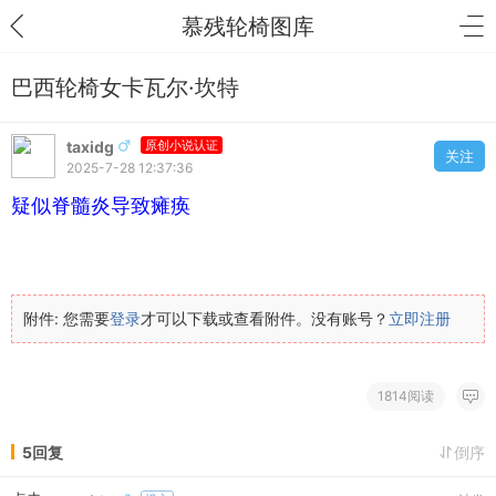
慕残轮椅图库
巴西轮椅女卡瓦尔·坎特
taxidg
原创小说认证
关注
2025-7-28 12:37:36
疑似脊髓炎导致瘫痪
附件:
您需要
登录
才可以下载或查看附件。没有账号？
立即注册
1814阅读
5回复
倒序