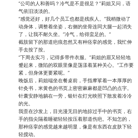
“公司的人和善吗？冷气是不是很足？”莉姐又问，语
气依旧淡淡的。
“感觉还好，好几个员工也都是残疾人。”我稍微动了
动身体，调整着坐姿，右侧的坐骨连同大腿一起消失
了，让我不耐久坐。“冷气，给得蛮足的。”
截肢留下的那道疤痕忽然又有种痉挛的感觉，我忙伸
手去按了按。
“下周去实习，记得多带件衣服。”莉姐的眉又轻轻地
蹙起来，微陷的双眼里像是荡漾着某种关心。“工作要
紧，但身体更要紧呢。”
晚饭后，莉姐端坐在餐桌前，手指摩挲着一本厚厚的
针灸书，米黄色的书页上密密麻麻都是凹凸的点字。
针囊安静地躺在一旁，银针在灯光映照下散发着冷冷
的光。
我歪在沙发上，目光漫无目的地掠过手中的书页，右
手的指尖隔着睡裙轻轻按压着那道伤疤。不知怎的，
那种痉挛的感觉越来越明显，像是有东西在皮肤下轻
轻搅动。