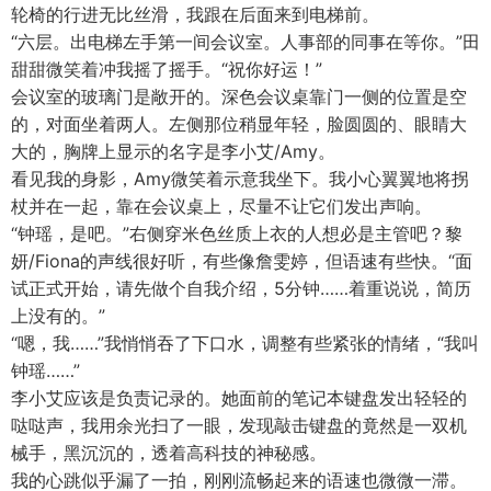
轮椅的行进无比丝滑，我跟在后面来到电梯前。
“六层。出电梯左手第一间会议室。人事部的同事在等你。”田
甜甜微笑着冲我摇了摇手。“祝你好运！”
会议室的玻璃门是敞开的。深色会议桌靠门一侧的位置是空
的，对面坐着两人。左侧那位稍显年轻，脸圆圆的、眼睛大
大的，胸牌上显示的名字是李小艾/Amy。
看见我的身影，Amy微笑着示意我坐下。我小心翼翼地将拐
杖并在一起，靠在会议桌上，尽量不让它们发出声响。
“钟瑶，是吧。”右侧穿米色丝质上衣的人想必是主管吧？黎
妍/Fiona的声线很好听，有些像詹雯婷，但语速有些快。“面
试正式开始，请先做个自我介绍，5分钟……着重说说，简历
上没有的。”
“嗯，我……”我悄悄吞了下口水，调整有些紧张的情绪，“我叫
钟瑶……”
李小艾应该是负责记录的。她面前的笔记本键盘发出轻轻的
哒哒声，我用余光扫了一眼，发现敲击键盘的竟然是一双机
械手，黑沉沉的，透着高科技的神秘感。
我的心跳似乎漏了一拍，刚刚流畅起来的语速也微微一滞。