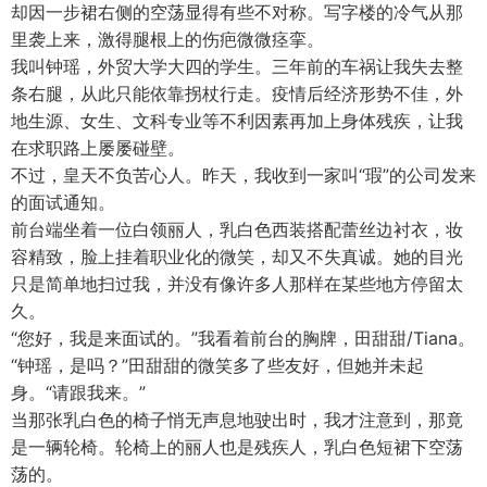
却因一步裙右侧的空荡显得有些不对称。写字楼的冷气从那
里袭上来，激得腿根上的伤疤微微痉挛。
我叫钟瑶，外贸大学大四的学生。三年前的车祸让我失去整
条右腿，从此只能依靠拐杖行走。疫情后经济形势不佳，外
地生源、女生、文科专业等不利因素再加上身体残疾，让我
在求职路上屡屡碰壁。
不过，皇天不负苦心人。昨天，我收到一家叫“瑕”的公司发来
的面试通知。
前台端坐着一位白领丽人，乳白色西装搭配蕾丝边衬衣，妆
容精致，脸上挂着职业化的微笑，却又不失真诚。她的目光
只是简单地扫过我，并没有像许多人那样在某些地方停留太
久。
“您好，我是来面试的。”我看着前台的胸牌，田甜甜/Tiana。
“钟瑶，是吗？”田甜甜的微笑多了些友好，但她并未起
身。“请跟我来。”
当那张乳白色的椅子悄无声息地驶出时，我才注意到，那竟
是一辆轮椅。轮椅上的丽人也是残疾人，乳白色短裙下空荡
荡的。