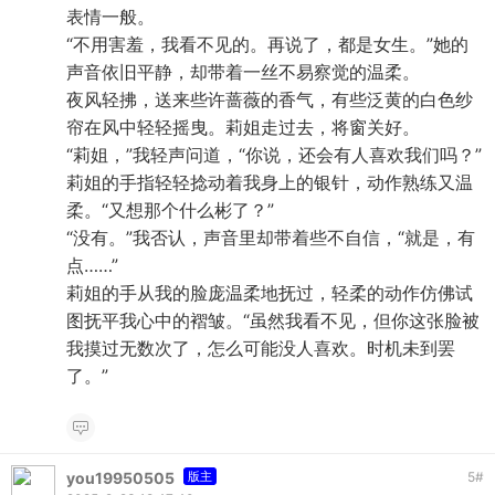
表情一般。
“不用害羞，我看不见的。再说了，都是女生。”她的
声音依旧平静，却带着一丝不易察觉的温柔。
夜风轻拂，送来些许蔷薇的香气，有些泛黄的白色纱
帘在风中轻轻摇曳。莉姐走过去，将窗关好。
“莉姐，”我轻声问道，“你说，还会有人喜欢我们吗？”
莉姐的手指轻轻捻动着我身上的银针，动作熟练又温
柔。“又想那个什么彬了？”
“没有。”我否认，声音里却带着些不自信，“就是，有
点……”
莉姐的手从我的脸庞温柔地抚过，轻柔的动作仿佛试
图抚平我心中的褶皱。“虽然我看不见，但你这张脸被
我摸过无数次了，怎么可能没人喜欢。时机未到罢
了。”
you19950505
版主
5
#