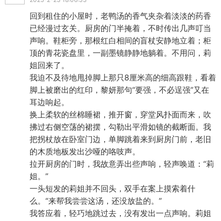
回到租住的小屋时，老鸭汤的香气夹杂着淡淡的药香
已经漫过玄关。厨房的门半掩着，不时传出几声叮当
声响。鞋柜旁，那根红白相间的盲杖安静地立着；柜
顶的青花瓷盘里，一副墨镜静静地躺着。不用问，莉
姐回来了。
我迫不及待地甩掉脚上那只8厘米高的细高跟鞋，看着
脚上被磨出的红印，黎妍那句“要强，不必逞强”又在
耳边响起。
换上柔软的丝棉睡裙，推开窗，穿堂风扑面而来，吹
拂过右侧空荡的裙摆，勾勒出平滑如镜的截断面。我
把拐杖放在卧室门边，单脚跳着来到厨房门前，老旧
的木质地板发出沙哑的咯吱声。
拉开厨房的门时，我故意弄出些声响，轻声唤道：“莉
姐。”
一头短发的莉姐并不回头，双手在案上摸索着什
么。“来帮我尝尝这汤，还没放盐的。”
我答应着，轻巧地跳过去，没有发出一点声响。莉姐