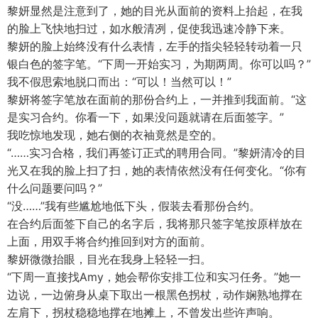
黎妍显然是注意到了，她的目光从面前的资料上抬起，在我
的脸上飞快地扫过，如水般清冽，促使我迅速冷静下来。
黎妍的脸上始终没有什么表情，左手的指尖轻轻转动着一只
银白色的签字笔。“下周一开始实习，为期两周。你可以吗？”
我不假思索地脱口而出：“可以！当然可以！”
黎妍将签字笔放在面前的那份合约上，一并推到我面前。“这
是实习合约。你看一下，如果没问题就请在后面签字。”
我吃惊地发现，她右侧的衣袖竟然是空的。
“……实习合格，我们再签订正式的聘用合同。”黎妍清冷的目
光又在我的脸上扫了扫，她的表情依然没有任何变化。“你有
什么问题要问吗？”
“没……”我有些尴尬地低下头，假装去看那份合约。
在合约后面签下自己的名字后，我将那只签字笔按原样放在
上面，用双手将合约推回到对方的面前。
黎妍微微抬眼，目光在我身上轻轻一扫。
“下周一直接找Amy，她会帮你安排工位和实习任务。”她一
边说，一边俯身从桌下取出一根黑色拐杖，动作娴熟地撑在
左肩下，拐杖稳稳地撑在地摊上，不曾发出些许声响。