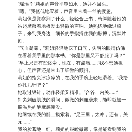
“瑶瑶？”莉姐的声音平静如水，她并不回头。
“嗯。”我低低地应着，声音里带着一丝的疲惫。
莉姐像是觉察到了什么，轻轻合上书，椅脚随着她的
站起摩擦着地板发出轻微的声响。她熟练地绕过椅
子，来到我身边，细长的手指搭住我的脉搏，沉默片
刻。
“气血凝滞，”莉姐轻轻地叹了口气，失明的眼睛仿佛
在看着我手里的那本书。“你是那里又不舒服了吗？”
“早上只是有些痉挛，现在，有点痛……”我不想她担
心，但声音还是带出了细微的颤抖。
莉姐的指尖冰凉凉的，在我的手腕上轻轻滑着。“我给
你扎几针吧？”
她取过银针，动作轻柔又精准。“合谷、内关……”
针尖刺破肌肤的瞬间，微微的刺痛袭来，随即就被一
股温热的酥麻感淹没。
她继续在我的腿上摸索着。“足三里，太冲，还有，关
元……”
我的脸蓦地一红。莉姐的眼睑微颤，像是能看到我的