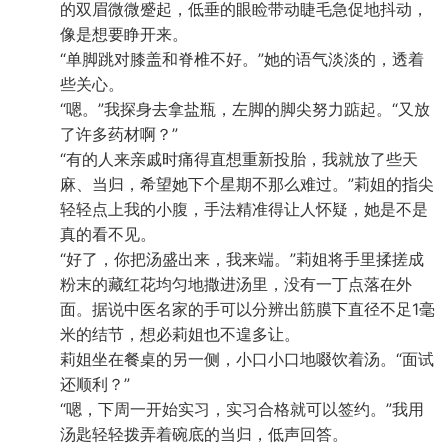
的双眉微微蹙起，低垂的眼睑带动睫毛急促地抖动，
像是想要睁开来。
“单脚跳对膝盖和脊椎不好。”她的语气淡淡的，透着
些关心。
“嗯。”我探身去拿盐瓶，左脚的脚尖努力踮起。“又放
了许多药材啊？”
“有的人来亲戚时痛得直想重新投胎，我就放了些天
麻、当归，希望她下个星期不那么难过。”莉姐的指尖
轻轻点上我的小腹，手法精准得让人怀疑，她是不是
真的看不见。
“好了，你把汤盛出来，我来端。”莉姐将手里揉搓成
粉末的藏红花均匀地撒进汤里，没有一丁点落在外
面。据说中医名家的手可以分辨出筋膜下直径不足1毫
米的结节，想必莉姐也不遑多让。
莉姐坐在餐桌的另一侧，小口小口地啜饮着汤。“面试
还顺利？”
“嗯，下周一开始实习，实习合格就可以签约。”我用
汤匙轻轻拨弄着碗底的当归，低声回答。