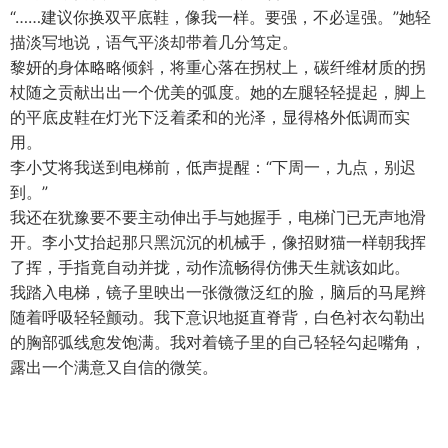
“……建议你换双平底鞋，像我一样。要强，不必逞强。”她轻
描淡写地说，语气平淡却带着几分笃定。
黎妍的身体略略倾斜，将重心落在拐杖上，碳纤维材质的拐
杖随之贡献出出一个优美的弧度。她的左腿轻轻提起，脚上
的平底皮鞋在灯光下泛着柔和的光泽，显得格外低调而实
用。
李小艾将我送到电梯前，低声提醒：“下周一，九点，别迟
到。”
我还在犹豫要不要主动伸出手与她握手，电梯门已无声地滑
开。李小艾抬起那只黑沉沉的机械手，像招财猫一样朝我挥
了挥，手指竟自动并拢，动作流畅得仿佛天生就该如此。
我踏入电梯，镜子里映出一张微微泛红的脸，脑后的马尾辫
随着呼吸轻轻颤动。我下意识地挺直脊背，白色衬衣勾勒出
的胸部弧线愈发饱满。我对着镜子里的自己轻轻勾起嘴角，
露出一个满意又自信的微笑。