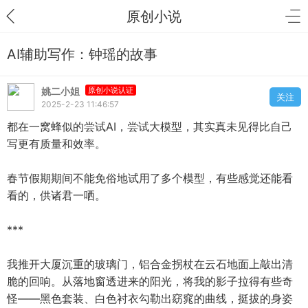
原创小说
AI辅助写作：钟瑶的故事
姚二小姐
原创小说认证
关注
2025-2-23 11:46:57
都在一窝蜂似的尝试AI，尝试大模型，其实真未见得比自己
写更有质量和效率。
春节假期期间不能免俗地试用了多个模型，有些感觉还能看
看的，供诸君一哂。
***
我推开大厦沉重的玻璃门，铝合金拐杖在云石地面上敲出清
脆的回响。从落地窗透进来的阳光，将我的影子拉得有些奇
怪——黑色套装、白色衬衣勾勒出窈窕的曲线，挺拔的身姿