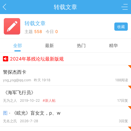
转载文章
转载文章
收藏
主题
558
今日
0
全部
最新
热门
精华
2024年慕残论坛最新版规
警探杰西卡
ysg_ysg@qq.com
昨天 19:18
188阅读
《海军飞行员》
无为之人
2019-10-22
#新人帖
17回复
图
· 《眩光》盲女文，p、w
无名之氏
2026-7-28
3回复