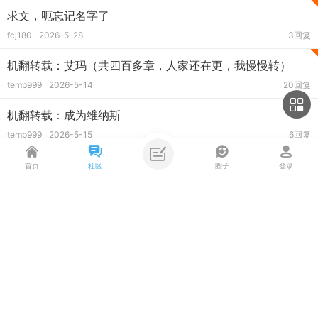
求文，呃忘记名字了
fcj180
2026-5-28
3回复
机翻转载：艾玛（共四百多章，人家还在更，我慢慢转）
temp999
2026-5-14
20回复
机翻转载：成为维纳斯
temp999
2026-5-15
6回复
机翻转载，小短篇：女孩的私密更新
首页
社区
圈子
登录
temp999
2026-5-15
5回复
主题筛选
机翻转载，小短篇：希望你不介意
收藏
temp999
2026-5-15
1949阅读
类型:
全部
投票
机翻转载，小短篇：无害的超级诺拉
temp999
2026-5-15
1651阅读
筛选:
最新
热门
精华
机翻转载：魔法徽章