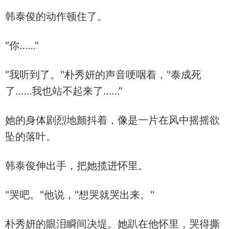
韩泰俊的动作顿住了。
"你……"
"我听到了。"朴秀妍的声音哽咽着，"泰成死
了……我也站不起来了……"
她的身体剧烈地颤抖着，像是一片在风中摇摇欲
坠的落叶。
韩泰俊伸出手，把她揽进怀里。
"哭吧。"他说，"想哭就哭出来。"
朴秀妍的眼泪瞬间决堤。她趴在他怀里，哭得撕