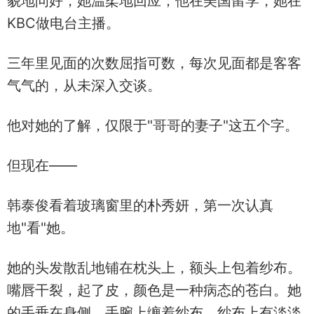
貌地问好，她温柔地回应；他在美国留学，她在
KBC做电台主播。
三年里见面的次数屈指可数，每次见面都是客客
气气的，从未深入交谈。
他对她的了解，仅限于"哥哥的妻子"这五个字。
但现在——
韩泰俊看着玻璃窗里的朴秀妍，第一次认真
地"看"她。
她的头发散乱地铺在枕头上，额头上包着纱布。
嘴唇干裂，起了皮，颜色是一种病态的苍白。她
的手垂在身侧，手腕上缠着纱布，纱布上有淡淡