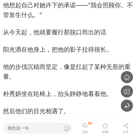
他想起自己对她许下的承诺——"我会照顾你。不
管发生什么。"
从今天起，他就要履行那脱口而出的话
阳光洒在他身上，把他的影子拉得很长。
他的步伐沉稳而坚定，像是扛起了某种无形的重
量。
朴秀妍坐在轮椅上，抬头静静地看着他。
然后他们的目光相遇了。
33
某种无形的东西，开始在他们之间悄悄萌芽。
我也说一句
回复
收藏
分享