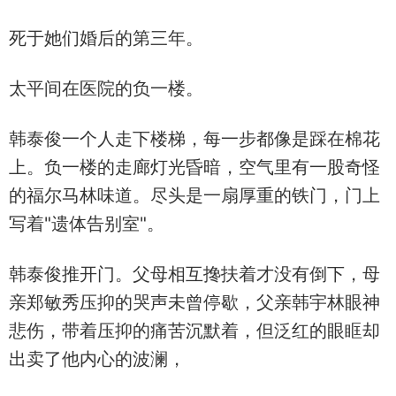
死于她们婚后的第三年。
太平间在医院的负一楼。
韩泰俊一个人走下楼梯，每一步都像是踩在棉花
上。负一楼的走廊灯光昏暗，空气里有一股奇怪
的福尔马林味道。尽头是一扇厚重的铁门，门上
写着"遗体告别室"。
韩泰俊推开门。父母相互搀扶着才没有倒下，母
亲郑敏秀压抑的哭声未曾停歇，父亲韩宇林眼神
悲伤，带着压抑的痛苦沉默着，但泛红的眼眶却
出卖了他内心的波澜，