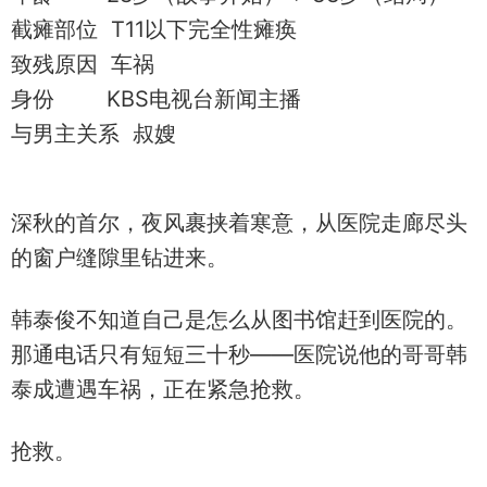
截瘫部位 T11以下完全性瘫痪
致残原因 车祸
身份 KBS电视台新闻主播
与男主关系 叔嫂
深秋的首尔，夜风裹挟着寒意，从医院走廊尽头
的窗户缝隙里钻进来。
韩泰俊不知道自己是怎么从图书馆赶到医院的。
那通电话只有短短三十秒——医院说他的哥哥韩
泰成遭遇车祸，正在紧急抢救。
抢救。